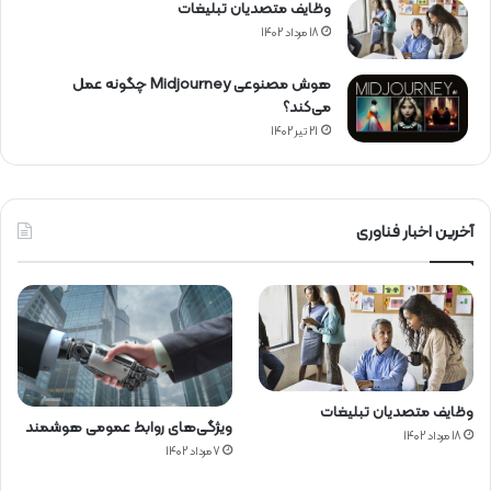
وظایف متصدیان تبلیغات
18 مرداد 1402
ارتباط
ارتباطی
تبلیغات
روابط عمومی
مشتری
هوش مصنوعی Midjourney چگونه عمل
می‌کند؟
کپی لینک کـوتاه
21 تیر 1402
آخرین اخبار فناوری
وظایف متصدیان تبلیغات
ویژگی‌های روابط عمومی هوشمند
18 مرداد 1402
7 مرداد 1402