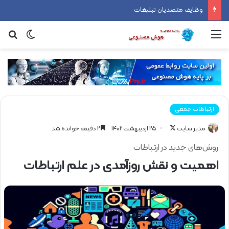
وظایف متصدیان تبلیغات
منو
تغییر پ
جس
ارتباطات جمعی
مدیر سایت
F
25 اردیبهشت 1402
2 دقیقه خوانده شد
o
روش‌های جدید در ارتباطات
l
اهمیت و نقش روزآمدی در علم ارتباطات
l
o
w
o
n
X