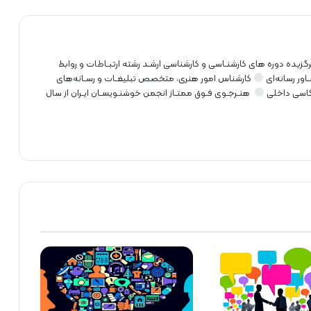
گزیده دوره های کارشنـاسی و کارشناسی ارشـد رشته ارتبـاطات و روابط
ور رسانه‌ای
کارشناس امور هنری، متخصص تبلیغـات و رسـانه‌های
کاسی داخلی
هنـرجـوی فـوق ممتـاز انجمن خوشنـویسـان ایـران از سال