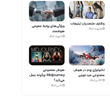
وظایف متصدیان تبلیغات
ویژگی‌های روابط عمومی
18 مرداد 1402
هوشمند
7 مرداد 1402
تکنولوژی زوم در هوش
هوش مصنوعی
مصنوعی میدجورنی
Midjourney چگونه عمل
می‌کند؟
23 تیر 1402
21 تیر 1402