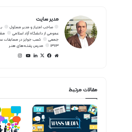
مدیر سایت
صاحب امتیاز و مدیر مسئول
بـر
عمومی از دانشگاه آزاد اسلامی
مشـا
جمعی
کسب جوایز در مسابقات ع
۱۳۷۳
مدرس رشتـه‌های هنـر
ا
ی
س
ف
X
ل
ی
ن
ا
ی
ی
و
س
ی
س
ن
ت
ت
ت
ب
ک
ی
مقالات مرتبط
ا
ا
و
د
و
گ
ی
ک
ی
ب
ر
ن
ن
ا
ت
م
ر
ن