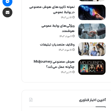
نمونه کاربردهای هوش مصنوعی
از طریق 
در روابط عمومی
18 تیر 1402
ویژگی‌های روابط عمومی
هوشمند
7 مرداد 1402
وظایف متصدیان تبلیغات
18 مرداد 1402
هوش مصنوعی Midjourney
چگونه عمل می‌کند؟
21 تیر 1402
آخرین اخبار فناوری