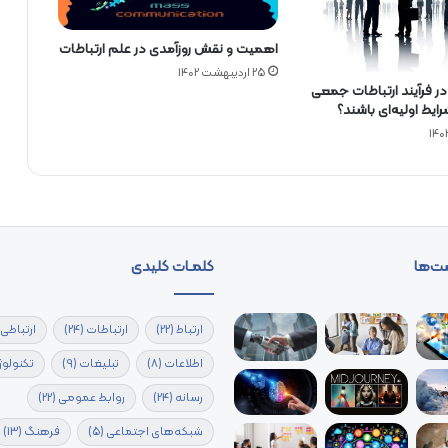
اهمیت و نقش روزآمدی در علم ارتباطات
25 اردیبهشت 1402
در فرآیند ارتباطات جمعی
رایط اولیه‌ای باشند؟
ت‌ها
کلمـات کلیدی
ارتباط
(22)
ارتباطات
(24)
ارتباطی
اطلاعات
(8)
تبلیغات
(9)
تکنولوژ
رسانه
(24)
روابط عمومی
(22)
شبکه‌های اجتماعی
(5)
فرهنگ
(13)