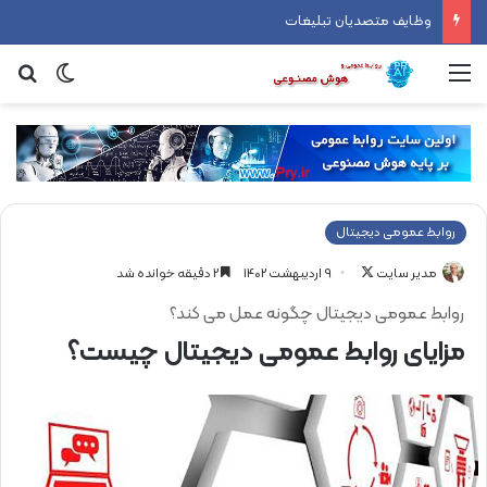
وظایف متصدیان تبلیغات
منو
تغییر پ
جس
روابط عمومی دیجیتال
مدیر سایت
F
9 اردیبهشت 1402
2 دقیقه خوانده شد
o
روابط عمومی دیجیتال چگونه عمل می کند؟
l
مزایای روابط عمومی دیجیتال چیست؟
l
o
w
o
n
X